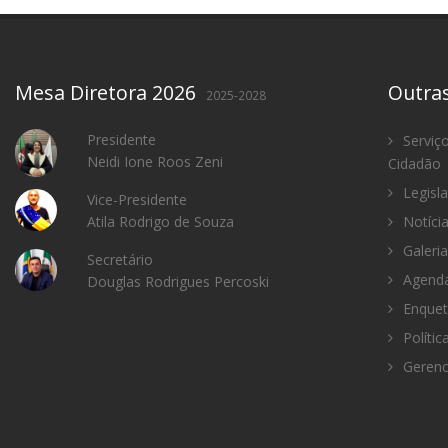
Mesa Diretora 2026
Outra
2025-2028
Presidente
Serviç
Neidi Ione Roos Zeni
Cidadão
Legisl
Vice-Presidente
Atila Rodrigo de Souza
Notíci
Galeria
Secretário
Agenda
Douglas Rodrigues Percoski
Enquet
Polític
Gerenc