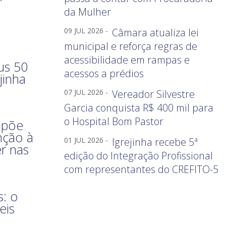
da Mulher
09 JUL 2026 -
Câmara atualiza lei
municipal e reforça regras de
acessibilidade em rampas e
us 50
acessos a prédios
jinha
07 JUL 2026 -
Vereador Silvestre
Garcia conquista R$ 400 mil para
o Hospital Bom Pastor
opõe
nção à
01 JUL 2026 -
Igrejinha recebe 5ª
er nas
edição do Integração Profissional
com representantes do CREFITO-5
: o
eis