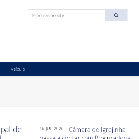
Pesquisar
Ir
Veículo
ipal de
16 JUL 2026 -
Câmara de Igrejinha
a
passa a contar com Procuradoria