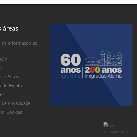
s áreas
o de Informação ao
ação
as
 de Fotos
 de Eventos
es
a de Privacidade
iar Cookies