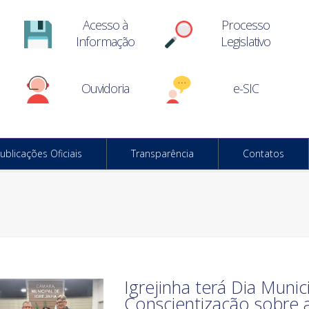
Acesso à
Processo
Informação
Legislativo
Ouvidoria
e-SIC
ublicações Oficiais
Transparência
Contatos
Igrejinha terá Dia Munic
Conscientização sobre 