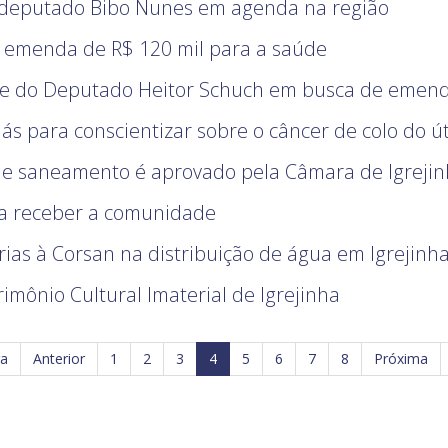
 deputado Bibo Nunes em agenda na região
a emenda de R$ 120 mil para a saúde
nete do Deputado Heitor Schuch em busca de emen
ás para conscientizar sobre o câncer de colo do ú
l de saneamento é aprovado pela Câmara de Igreji
a receber a comunidade
ias à Corsan na distribuição de água em Igrejinh
imônio Cultural Imaterial de Igrejinha
ra
Anterior
1
2
3
4
5
6
7
8
Próxima