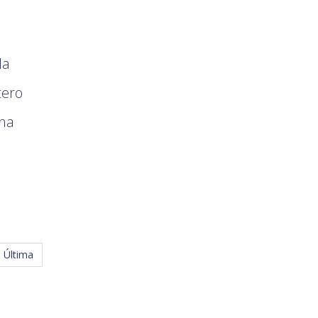
da
tero
nha
a
Última