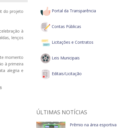
Portal da Transparência
it do projeto
Contas Públicas
celebração à
aldas, lenços
Licitações e Contratos
este momento
Leis Municipais
o à primeira
ta alegria e
Editais/Licitação
6
ÚLTIMAS NOTÍCIAS
Prêmio na área esportiva