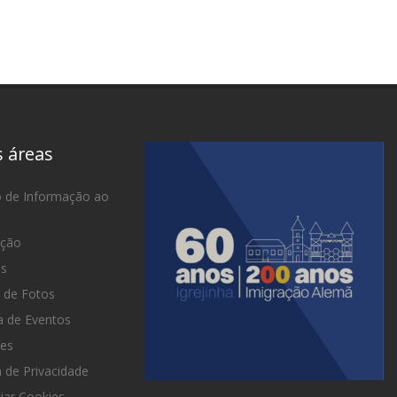
s áreas
o de Informação ao
ação
as
 de Fotos
 de Eventos
es
a de Privacidade
iar Cookies