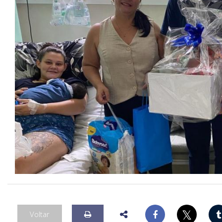
𝕏
Voltar