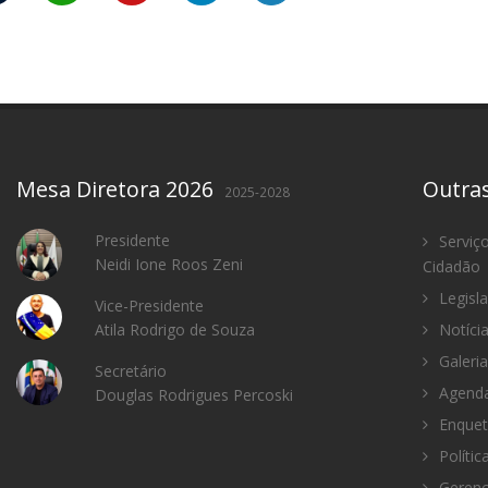
Mesa Diretora 2026
Outra
2025-2028
Presidente
Serviç
Neidi Ione Roos Zeni
Cidadão
Legisl
Vice-Presidente
Atila Rodrigo de Souza
Notíci
Galeria
Secretário
Agenda
Douglas Rodrigues Percoski
Enquet
Polític
Gerenc