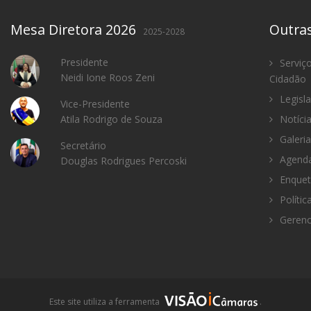
Mesa Diretora 2026
Outra
2025-2028
Presidente
Serviç
Neidi Ione Roos Zeni
Cidadão
Legisl
Vice-Presidente
Atila Rodrigo de Souza
Notíci
Galeria
Secretário
Agenda
Douglas Rodrigues Percoski
Enquet
Polític
Gerenc
i
Este site utiliza a ferramenta
.
C