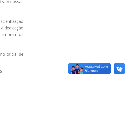
rizam nossas
nscientização
o à dedicação
comemoram os
io oficial de
6