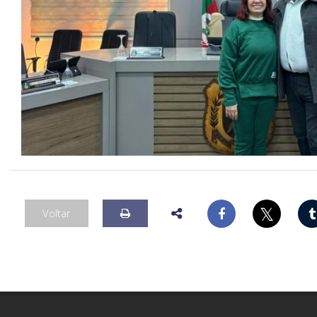
𝕏
Voltar