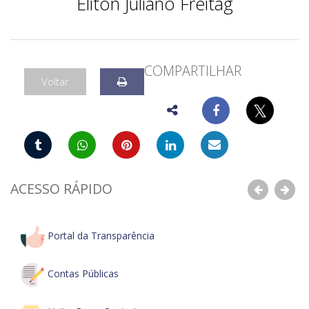
Eliton Juliano Freitag
COMPARTILHAR
Voltar
𝕏
ACESSO RÁPIDO
Anterior
Pró
Portal da Transparência
Contas Públicas