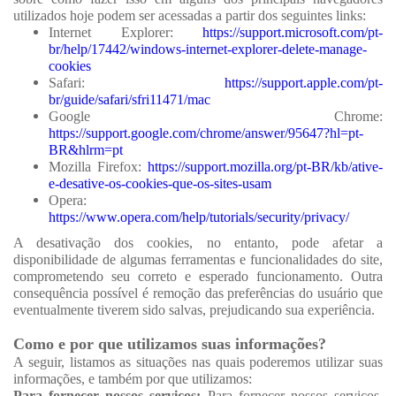
utilizados hoje podem ser acessadas a partir dos seguintes links:
Internet Explorer:
https://support.microsoft.com/pt-
br/help/17442/windows-internet-explorer-delete-manage-
cookies
Safari:
https://support.apple.com/pt-
br/guide/safari/sfri11471/mac
Google Chrome:
https://support.google.com/chrome/answer/95647?hl=pt-
BR&hlrm=pt
Mozilla Firefox:
https://support.mozilla.org/pt-BR/kb/ative-
e-desative-os-cookies-que-os-sites-usam
Opera:
https://www.opera.com/help/tutorials/security/privacy/
A desativação dos cookies, no entanto, pode afetar a
disponibilidade de algumas ferramentas e funcionalidades do site,
comprometendo seu correto e esperado funcionamento. Outra
consequência possível é remoção das preferências do usuário que
eventualmente tiverem sido salvas, prejudicando sua experiência.
Como e por que utilizamos suas informações?
A seguir, listamos as situações nas quais poderemos utilizar suas
informações, e também por que utilizamos:
Para fornecer nossos serviços:
Para fornecer nossos serviços,