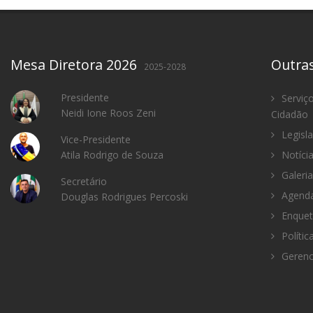
Mesa Diretora 2026
Outra
2025-2028
Presidente
Serviç
Neidi Ione Roos Zeni
Cidadão
Legisl
Vice-Presidente
Atila Rodrigo de Souza
Notíci
Galeria
Secretário
Agenda
Douglas Rodrigues Percoski
Enquet
Polític
Gerenc