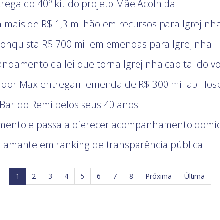
trega do 40º kit do projeto Mãe Acolhida
 mais de R$ 1,3 milhão em recursos para Igrejinh
 conquista R$ 700 mil em emendas para Igrejinha
a andamento da lei que torna Igrejinha capital do v
ador Max entregam emenda de R$ 300 mil ao Hosp
ar do Remi pelos seus 40 anos
imento e passa a oferecer acompanhamento domici
Diamante em ranking de transparência pública
1
2
3
4
5
6
7
8
Próxima
Última