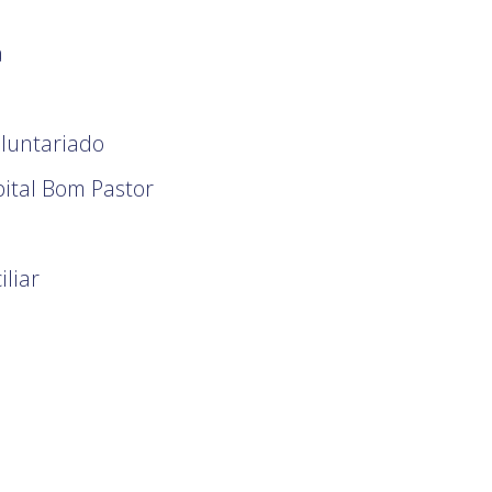
a
oluntariado
ital Bom Pastor
liar