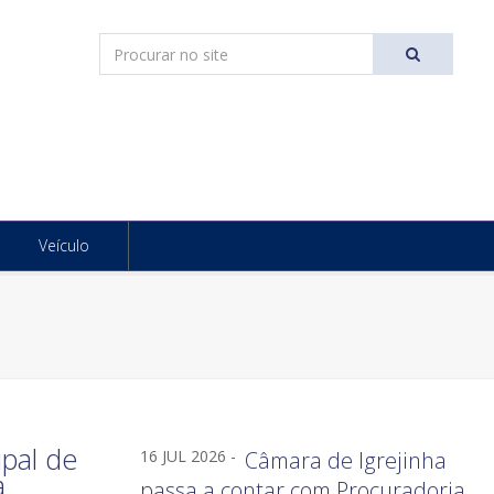
Pesquisar
Ir
Veículo
ipal de
16 JUL 2026 -
Câmara de Igrejinha
a
passa a contar com Procuradoria