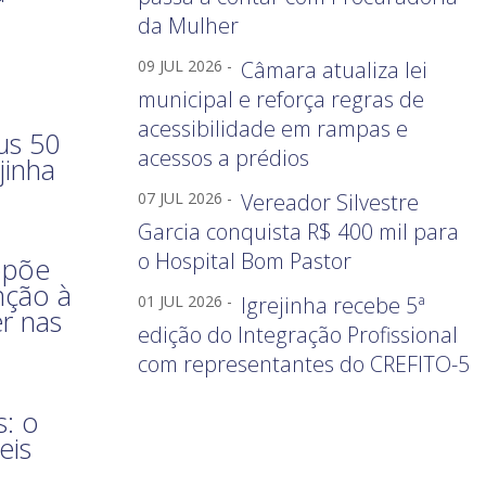
da Mulher
09 JUL 2026 -
Câmara atualiza lei
municipal e reforça regras de
acessibilidade em rampas e
us 50
acessos a prédios
jinha
07 JUL 2026 -
Vereador Silvestre
Garcia conquista R$ 400 mil para
o Hospital Bom Pastor
opõe
nção à
01 JUL 2026 -
Igrejinha recebe 5ª
er nas
edição do Integração Profissional
com representantes do CREFITO-5
: o
eis