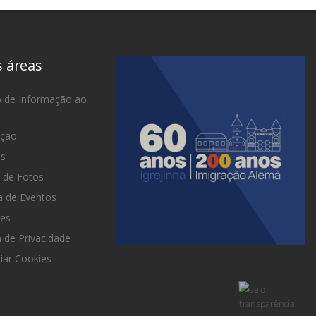
s áreas
o de Informação ao
ação
as
 de Fotos
 de Eventos
es
a de Privacidade
iar Cookies