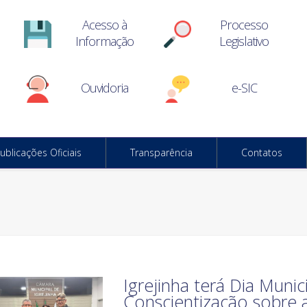
Acesso à
Processo
Informação
Legislativo
Ouvidoria
e-SIC
ublicações Oficiais
Transparência
Contatos
Igrejinha terá Dia Munic
Conscientização sobre 