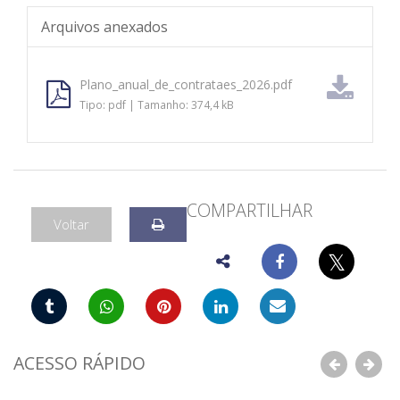
Arquivos anexados
Plano_anual_de_contrataes_2026.pdf
Tipo: pdf | Tamanho: 374,4 kB
COMPARTILHAR
Voltar
𝕏
ACESSO RÁPIDO
Anterior
Pró