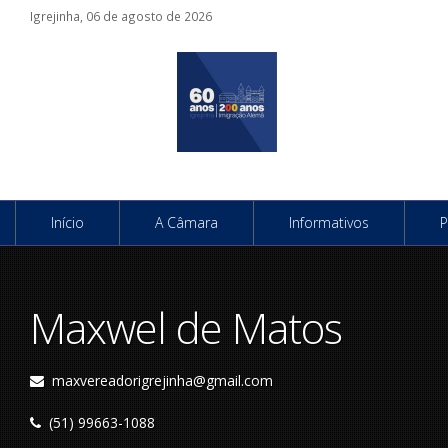
Igrejinha, 06 de agosto de 2026
Início
A Câmara
Informativos
P
Maxwel de Matos
maxvereadorigrejinha@gmail.com
(51) 99663-1088