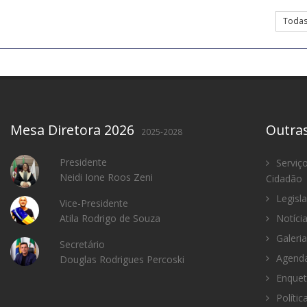
Todas 
Mesa Diretora 2026
Outra
2025-2028
Presidente
Serviç
Neidi Ione Roos Zeni
Cidadão
Legisl
Vice-Presidente
Atila Rodrigo de Souza
Notíci
Galeria
Secretário
Agenda
Douglas Rodrigues Percoski
Enquet
Polític