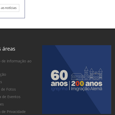
as notícias
s áreas
o de Informação ao
ação
as
 de Fotos
 de Eventos
es
a de Privacidade