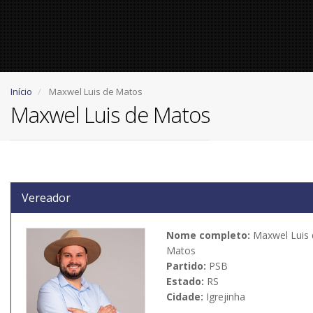
Início
Maxwel Luis de Matos
Maxwel Luis de Matos
Vereador
Nome completo:
Maxwel Luis 
Matos
Partido:
PSB
Estado:
RS
Cidade:
Igrejinha