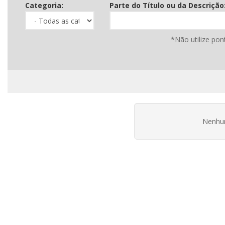
Categoria:
Parte do Título ou da Descrição
*Não utilize pon
Nenhum