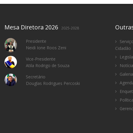
Mesa Diretora 2026
Outra
2025-2028
Presidente
Serviç
Neidi Ione Roos Zeni
Cidadão
Legisl
Vice-Presidente
Atila Rodrigo de Souza
Notíci
Galeria
Secretário
Agenda
Douglas Rodrigues Percoski
Enquet
Polític
Gerenc