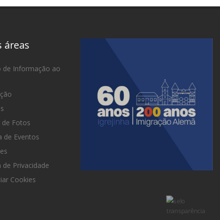
s áreas
o de Informação ao
ação
as
 de Fotos
 de Eventos
es
a de Privacidade
iar Cookies