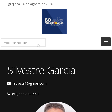
Igrejinha, 06 de agosto de 2026
Pesquisar
Ir
Silvestre Garcia
letrasul1@gmail.com
(51) 99984-0643