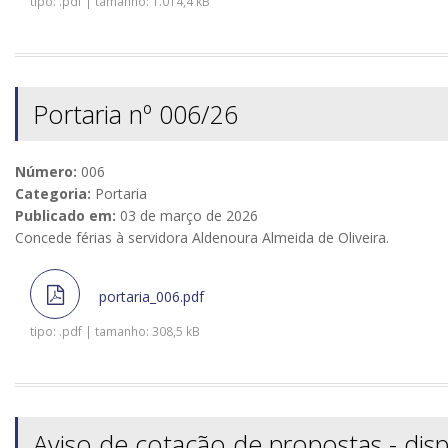
tipo: .pdf | tamanho: 1.014,4 kB
Portaria nº 006/26
Número:
006
Categoria:
Portaria
Publicado em:
03 de março de 2026
Concede férias à servidora Aldenoura Almeida de Oliveira.
portaria_006.pdf
tipo: .pdf | tamanho: 308,5 kB
Aviso de cotação de propostas - disp