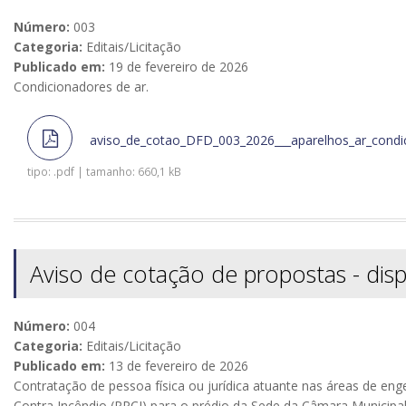
Número:
003
Categoria:
Editais/Licitação
Publicado em:
19 de fevereiro de 2026
Condicionadores de ar.
aviso_de_cotao_DFD_003_2026___aparelhos_ar_condi
tipo: .pdf | tamanho: 660,1 kB
Aviso de cotação de propostas - disp
Número:
004
Categoria:
Editais/Licitação
Publicado em:
13 de fevereiro de 2026
Contratação de pessoa física ou jurídica atuante nas áreas de eng
Contra Incêndio (PPCI) para o prédio da Sede da Câmara Municipal 